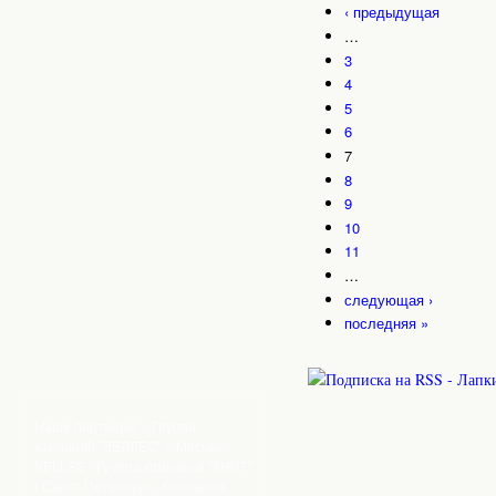
‹ предыдущая
…
3
4
5
6
7
8
9
10
11
…
следующая ›
последняя »
Наши партнеры: - Группа
компаний "ВЕЛЛЕС" г. Москва -
VELLES - Группа компаний "КНИТ"
г.Санкт-Петербург - Компания