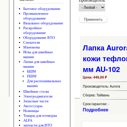
Производитель
Бытовое оборудование
Промышленное
оборудование
Вязальное оборудование
Раскройное
оборудование
Оборудование ВТО
Спекатели
Лапка Auror
Манекены
Иглы для швейных
кожи тефло
машин
Лапки для швейных
мм AU-102
машин
БШМ
ПШМ
Цена:
446,00 ₽
Для распошивальных
машин
Производитель:
Aurora
Швейные столы
Сборка:
Тайвань
Электродвигатели
Запасные части
Срок гарантии:
-
Аксессуары
Подробнее
Ножницы
Товары для пэчворка
ALFA
запчасти для ВТО