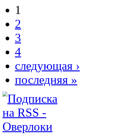
1
2
3
4
следующая ›
последняя »