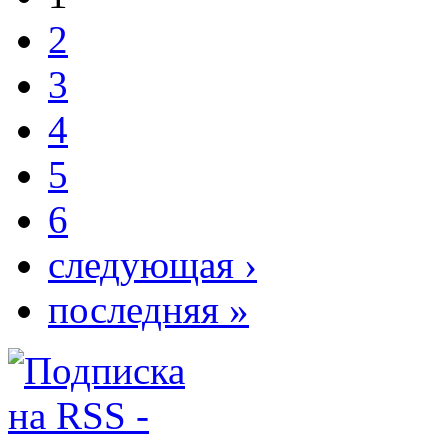
2
3
4
5
6
следующая ›
последняя »